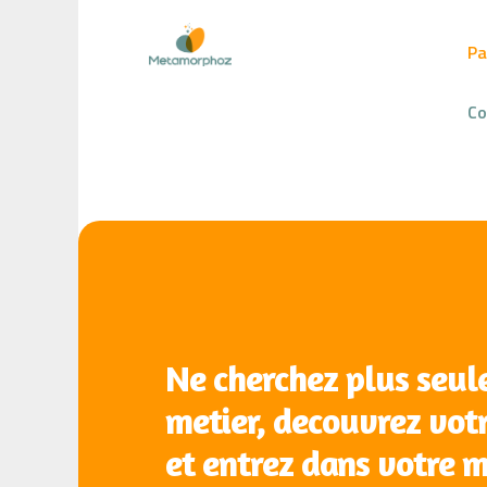
Pa
Co
Ne cherchez plus seul
metier, decouvrez votr
et entrez dans votre