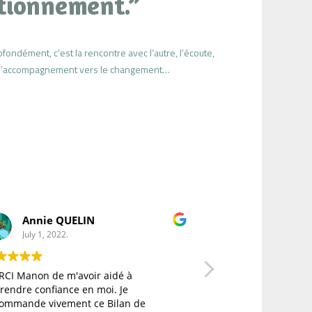
tionnement.”
fondément, c’est la rencontre avec l’autre, l’écoute,
et l’accompagnement vers le changement…
Annie QUELIN
Roiné Stéphan
July 1, 2022.
May 3, 2022.
anon de m'avoir aidé à
Formation très intéressante, explici
re confiance en moi. Je
a répondu à mes attent
nde vivement ce Bilan de
est très à l'écoute et maî