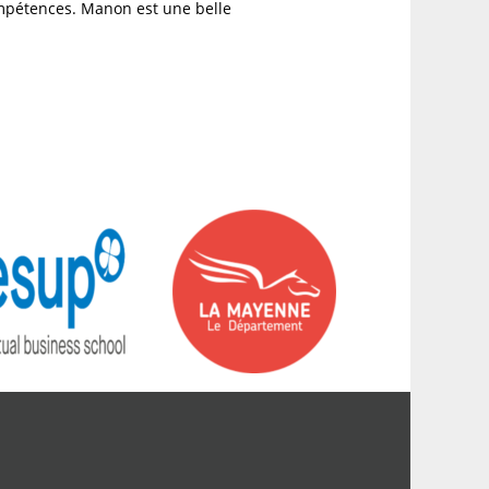
nces. Manon est une belle
son sujet.
, très a l'écoute, très
onnelle. Très belle expérience