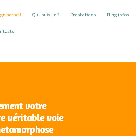
PAGE ACCUEIL
ge accueil
Qui-suis-je ?
Prestations
Blog infos
QUI-SUIS-JE ?
ntacts
PRESTATIONS
BLOG INFOS
CONTACTS
ement votre
e véritable voie
 metamorphose