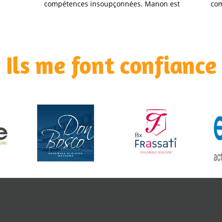
compétences insoupçonnées. Manon est
compéte
une personne très professionnelle. Je
personne
suis très heureuse d'avoir fait sa
professi
connaissance.
Ils me font confiance