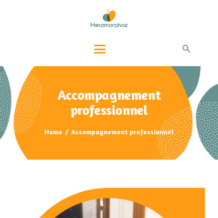
PAGE ACCUEIL
QUI-SUIS-JE ?
PRESTATIONS
BLOG INFOS
CONTACTS
Accompagnement
professionnel
Home
Accompagnement professionnel